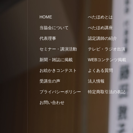
HOME
ぺたほめとは
当協会について
ぺたほめ講座
代表理事
認定講師の紹介
セミナー・講演活動
テレビ・ラジオ出演
新聞・雑誌に掲載
WEBコンテンツ掲載
お絵かきコンテスト
よくある質問
受講生の声
法人情報
プライバシーポリシー
特定商取引法の表記
お問い合わせ