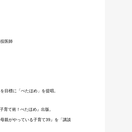
現役医師
とを目標に「ぺたほめ」を提唱。
の子育て術！ぺたほめ』出版。
た母親がやっている子育て39』を「講談